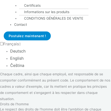
Responsabilité de l'entreprise vis-à-vis d'elle-même comment
Certificats
notre direction assume ses responsabilités,
Informations sur les produits
Responsabilité de l'entreprise vis-à-vis de ses collaborateurs
CONDITIONS GÉNÉRALES DE VENTE
Comment nous nous comportons entre nous avec nos
Contact
collaborateurs et collègues
Responsabilité de l'entreprise vis-à-vis de ses parties
Postulez maintenant !
prenantes et comportement que les clients peuvent attendre
Français
de nous,
comment nous traitons nos fournisseurs et
Deutsch
comment nous nous comportons avec les communautés et
English
l'environnement.
Čeština
Chaque cadre, ainsi que chaque employé, est responsable de se
comporter conformément au présent code. Le comportement de nos
cadres a valeur d'exemple, car ils mettent en pratique les principes
de comportement et s'engagent à les respecter dans chaque
situation.
Droits de l'homme
Le respect des droits de l'homme doit être l'ambition de chaque