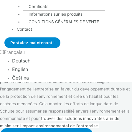
Taux directeurs par an
Certificats
20 millions
Informations sur les produits
Pièces forgées
CONDITIONS GÉNÉRALES DE VENTE
par an
Contact
150 millions
Pièces de contact
Postulez maintenant !
par an
Français
Deutsch
100m² POUR 100 ANS DE SCHULTE
La société Schulte & Co. GmbH fête cette année son centenaire et a
English
donc décidé de soutenir le projet local "beepart" en achetant une
Čeština
prairie fleurie de 100m² à Kalthof. Cette initiative souligne
l'engagement de l'entreprise en faveur du développement durable et
de la protection de l'environnement et crée un habitat pour les
espèces menacées. Cela montre les efforts de longue date de
Schulte pour assumer sa responsabilité envers l'environnement et la
communauté et pour
trouver des solutions innovantes afin de
minimiser l'impact environnemental de l'entreprise
.