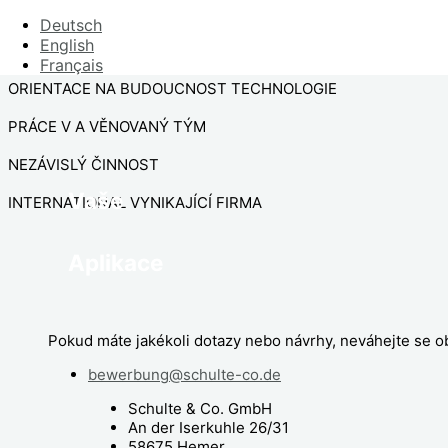
UZNÁNÍ PODĚKOVÁNÍ
Deutsch
English
ZAMĚSTNANCI BONUSOVÉ PROGRAMY
Français
ORIENTACE NA BUDOUCNOST TECHNOLOGIE
PRÁCE V A VĚNOVANÝ TÝM
NEZÁVISLÝ ČINNOST
Vaše
INTERNATIONAL VYNIKAJÍCÍ FIRMA
Aplikace
Pokud máte jakékoli dotazy nebo návrhy, neváhejte se ob
bewerbung@schulte-co.de
Schulte & Co. GmbH
An der Iserkuhle 26/31
58675 Hemer