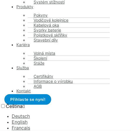
Systém stížností
Produkty
Regina Schulte
Pokyny
Řešení spotřebitelských sporů/univerzální
Vodičové kolejnice
rozhodčí centrum
Kabelová oka
Svorky baterie
Pojistkové skříňky
Nejsme ochotni ani povinni účastnit se řízení o řešení sporů před
Stavební díly
spotřebitelskou rozhodčí komisí.
Kariéra
Volná místa
+49 (0)2372 / 965-300
Školení
info@schulte-co.de
Stáže
Služba
Nabídka
Certifikáty
Otisk
Informace o výrobku
Ochrana údajů
AGB
Směrnice o souborech cookie (EU)
Kontakt
AGB
Přihlaste se nyní!
Schulte & Co. GmbH 2023
Čeština
Deutsch
English
Français