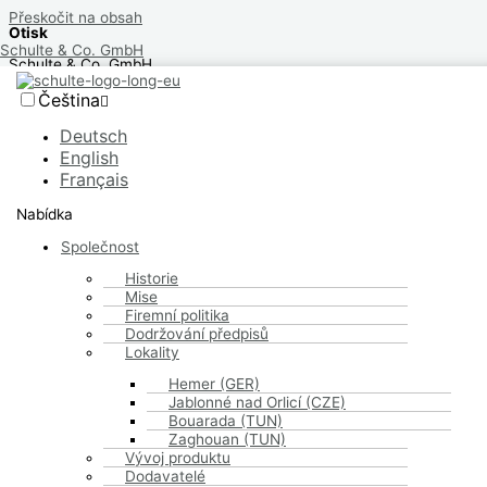
Přeskočit na obsah
Otisk
Schulte & Co. GmbH
Schulte & Co. GmbH
An der Iserkuhle 26/31
Čeština
58675 Hemer
Obchodní rejstřík: HRB 728
Deutsch
Rejstříkový soud: Iserlohn
English
Français
Zastoupená:
Regina Schulte
Nabídka
Kontakt
Společnost
Historie
Telefon: 02372 / 965-300
Mise
Fax: 02372 / 965-333
E-mail: info[at]schulte-co.de
Firemní politika
Dodržování předpisů
ID pro daň z prodeje
Lokality
Hemer (GER)
Identifikační číslo pro daň z obratu podle § 27a zákona o dani z
Jablonné nad Orlicí (CZE)
obratu:
Bouarada (TUN)
DE125577751
Zaghouan (TUN)
Vývoj produktu
Redakční odpovědnost
Dodavatelé