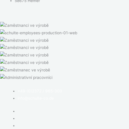
58675 Hemer
+49 (0)2372 / 965-300
info@schulte-co.de
Otisk
Ochrana údajů
Směrnice o souborech cookie (EU)