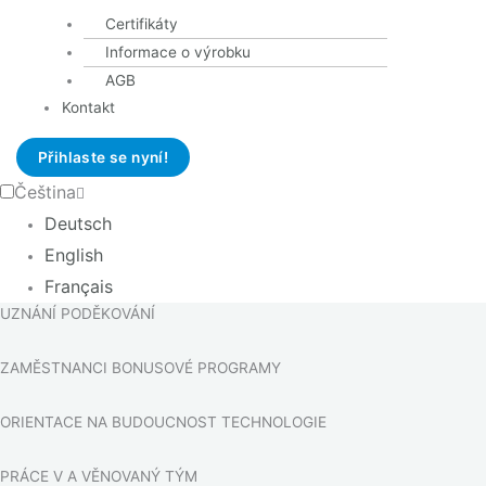
Máte manuální zručnost a technické znalosti
Certifikáty
Mezi vaše silné stránky patří prostorová představivost a
Informace o výrobku
logické myšlení.
AGB
Projevujete iniciativu, týmového ducha a vysokou ochotu učit
Kontakt
se.
Přihlaste se nyní!
Čeština
MOŽNOSTI PRO DALŠÍ VZDĚLÁVÁNÍ
Deutsch
English
FLEXIBILNÍ PRACOVNÍ ČASY
Français
UZNÁNÍ PODĚKOVÁNÍ
ZAMĚSTNANCI BONUSOVÉ PROGRAMY
ORIENTACE NA BUDOUCNOST TECHNOLOGIE
PRÁCE V A VĚNOVANÝ TÝM