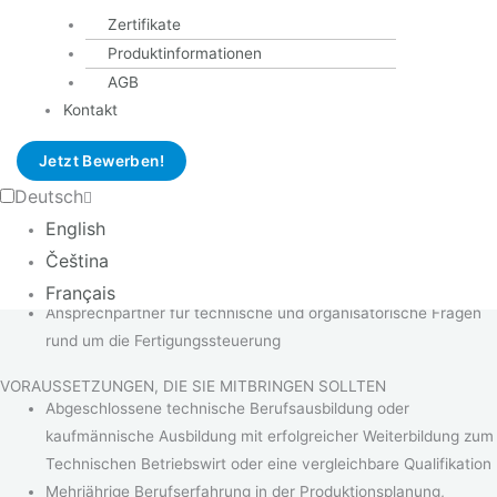
Verantwortung für die kurz-, mittel- und langfristige
Zertifikate
Fertigungsplanung sowie deren laufende Optimierung
Produktinformationen
Sicherstellung einer termin-, kosten- und qualitätsgerechten
AGB
Auftragsabwicklung
Kontakt
Steuerung der Materialverfügbarkeit sowie Abstimmung mit
den Bereichen Einkauf, Fertigung, Qualität und Vertrieb sowie
Jetzt Bewerben!
den Auslandsstandorten innerhalb der Schulte-Gruppe
Deutsch
Analyse von Planabweichungen, Engpässen und Rückständen
English
sowie Einleitung geeigneter Maßnahmen
Mitarbeit an der Weiterentwicklung von Systemen, Prozessen
Čeština
und Schnittstellen in der Produktionsplanung
Français
Ansprechpartner für technische und organisatorische Fragen
rund um die Fertigungssteuerung
VORAUSSETZUNGEN, DIE SIE MITBRINGEN SOLLTEN
Abgeschlossene technische Berufsausbildung oder
kaufmännische Ausbildung mit erfolgreicher Weiterbildung zum
Technischen Betriebswirt oder eine vergleichbare Qualifikation
Mehrjährige Berufserfahrung in der Produktionsplanung,